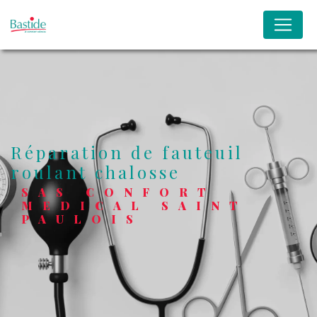
Panneau de gestion des cookies
réparation de fauteuil
roulant chalosse
SAS CONFORT
MEDICAL SAINT
PAULOIS