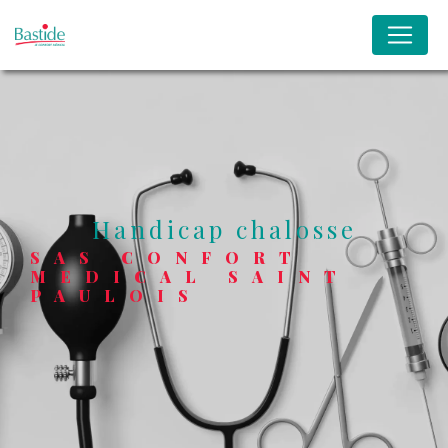
Panneau de gestion des cookies
handicap chalosse
SAS CONFORT
MEDICAL SAINT
PAULOIS