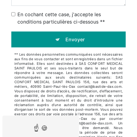
En cochant cette case, j'accepte les
conditions particulières ci-dessous **
Envoyer
** Les données personnelles communiquées sont nécessaires
aux fins de vous contacter et sont enregistrées dans un fichier
informatisé. Elles sont destinées à SAS CONFORT MEDICAL
SAINT PAULOIS et ses sous-traitants dans le seul but de
répondre à votre message. Les données collectées seront
communiquées aux seuls destinataires suivants: SAS
CONFORT MEDICAL SAINT PAULOIS 156, rue des arts et
métiers, 40990 Saint-Paul-lès-Dax contact@bastide-dax.com.
Vous disposez de droits d’accès, de rectification, d’effacement,
de portabilité, de limitation, d’opposition, de retrait de votre
consentement à tout moment et du droit d’introduire une
réclamation auprès d’une autorité de contrôle, ainsi que
d’organiser le sort de vos données post-mortem. Vous pouvez
exercer ces droits par voie postale à l'adresse 156, rue des arts
et métiers, 40990 Saint-Paul-lès-Dax ou par courrier
électronique à l'adresse contact@bastide-dax.com. Un
justificatif d'identité pourra vous être demandé. Nous
conservons vos données pendant la période de prise de