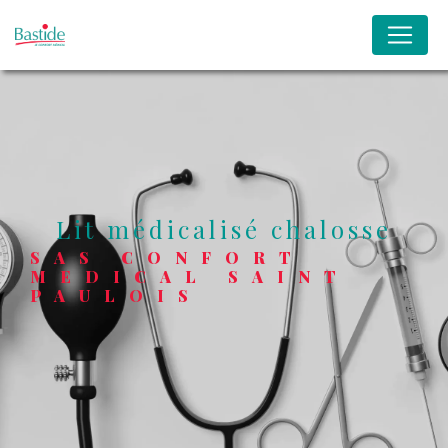
Panneau de gestion des cookies
lit médicalisé chalosse
SAS CONFORT
MEDICAL SAINT
PAULOIS