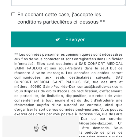
En cochant cette case, j'accepte les
conditions particulières ci-dessous **
Envoyer
** Les données personnelles communiquées sont nécessaires
aux fins de vous contacter et sont enregistrées dans un fichier
informatisé. Elles sont destinées à SAS CONFORT MEDICAL
SAINT PAULOIS et ses sous-traitants dans le seul but de
répondre à votre message. Les données collectées seront
communiquées aux seuls destinataires suivants: SAS
CONFORT MEDICAL SAINT PAULOIS 156, rue des arts et
métiers, 40990 Saint-Paul-lès-Dax contact@bastide-dax.com.
Vous disposez de droits d’accès, de rectification, d’effacement,
de portabilité, de limitation, d’opposition, de retrait de votre
consentement à tout moment et du droit d’introduire une
réclamation auprès d’une autorité de contrôle, ainsi que
d’organiser le sort de vos données post-mortem. Vous pouvez
exercer ces droits par voie postale à l'adresse 156, rue des arts
et métiers, 40990 Saint-Paul-lès-Dax ou par courrier
électronique à l'adresse contact@bastide-dax.com. Un
justificatif d'identité pourra vous être demandé. Nous
conservons vos données pendant la période de prise de