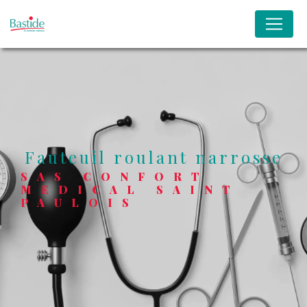
Panneau de gestion des cookies
fauteuil roulant narrosse
SAS CONFORT
MEDICAL SAINT
PAULOIS