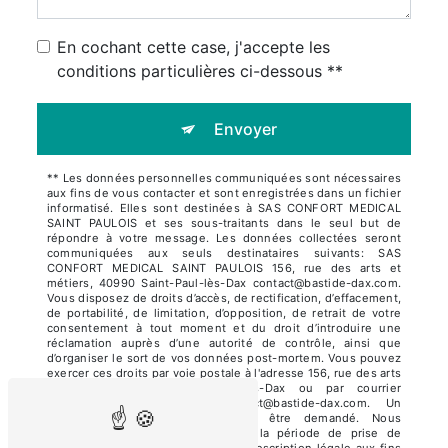
En cochant cette case, j'accepte les
conditions particulières ci-dessous **
Envoyer
** Les données personnelles communiquées sont nécessaires
aux fins de vous contacter et sont enregistrées dans un fichier
informatisé. Elles sont destinées à SAS CONFORT MEDICAL
SAINT PAULOIS et ses sous-traitants dans le seul but de
répondre à votre message. Les données collectées seront
communiquées aux seuls destinataires suivants: SAS
CONFORT MEDICAL SAINT PAULOIS 156, rue des arts et
métiers, 40990 Saint-Paul-lès-Dax contact@bastide-dax.com.
Vous disposez de droits d’accès, de rectification, d’effacement,
de portabilité, de limitation, d’opposition, de retrait de votre
consentement à tout moment et du droit d’introduire une
réclamation auprès d’une autorité de contrôle, ainsi que
d’organiser le sort de vos données post-mortem. Vous pouvez
exercer ces droits par voie postale à l'adresse 156, rue des arts
et métiers, 40990 Saint-Paul-lès-Dax ou par courrier
électronique à l'adresse contact@bastide-dax.com. Un
justificatif d'identité pourra vous être demandé. Nous
conservons vos données pendant la période de prise de