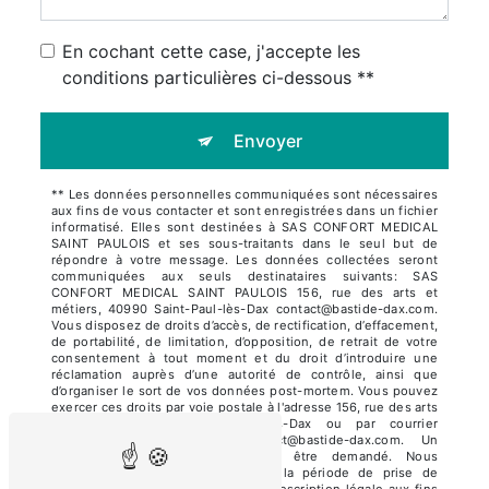
En cochant cette case, j'accepte les
conditions particulières ci-dessous **
Envoyer
** Les données personnelles communiquées sont nécessaires
aux fins de vous contacter et sont enregistrées dans un fichier
informatisé. Elles sont destinées à SAS CONFORT MEDICAL
SAINT PAULOIS et ses sous-traitants dans le seul but de
répondre à votre message. Les données collectées seront
communiquées aux seuls destinataires suivants: SAS
CONFORT MEDICAL SAINT PAULOIS 156, rue des arts et
métiers, 40990 Saint-Paul-lès-Dax contact@bastide-dax.com.
Vous disposez de droits d’accès, de rectification, d’effacement,
de portabilité, de limitation, d’opposition, de retrait de votre
consentement à tout moment et du droit d’introduire une
réclamation auprès d’une autorité de contrôle, ainsi que
d’organiser le sort de vos données post-mortem. Vous pouvez
exercer ces droits par voie postale à l'adresse 156, rue des arts
et métiers, 40990 Saint-Paul-lès-Dax ou par courrier
électronique à l'adresse contact@bastide-dax.com. Un
justificatif d'identité pourra vous être demandé. Nous
conservons vos données pendant la période de prise de