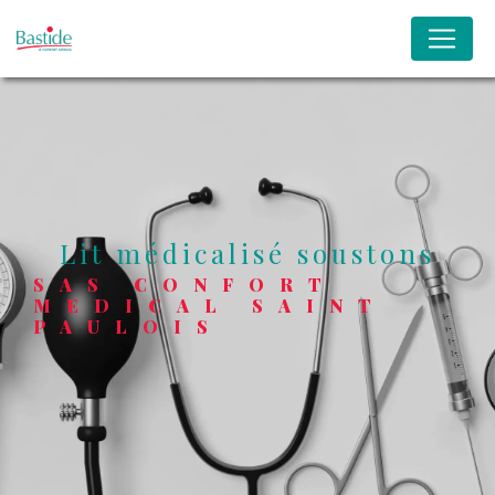
Panneau de gestion des cookies
lit médicalisé soustons
SAS CONFORT
MEDICAL SAINT
PAULOIS