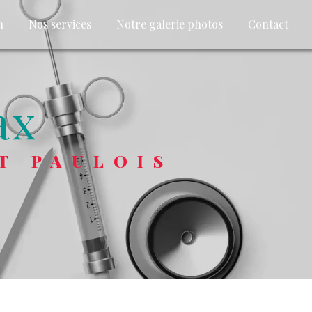
n
Nos services
Notre galerie photos
Contact
ax
T PAULOIS