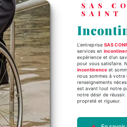
SAS CONFORT MEDICAL
SAINT
inconti
L’entreprise
SAS CONF
services en
incontine
expérience et d’un sav
pour vous satisfaire.
incontinence
et somme
nous sommes à votre d
renseignements nécess
est avant tout notre p
notre désir de réussir.
propreté et rigueur.
En savoir 