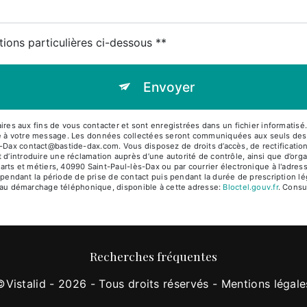
tions particulières ci-dessous **
Envoyer
es aux fins de vous contacter et sont enregistrées dans un fichier informati
dre à votre message. Les données collectées seront communiquées aux seuls d
Dax contact@bastide-dax.com. Vous disposez de droits d’accès, de rectification, d
 d’introduire une réclamation auprès d’une autorité de contrôle, ainsi que d’o
 arts et métiers, 40990 Saint-Paul-lès-Dax ou par courrier électronique à l'adres
dant la période de prise de contact puis pendant la durée de prescription lég
ion au démarchage téléphonique, disponible à cette adresse:
Bloctel.gouv.fr
. Consul
Recherches fréquentes
©
Vistalid
- 2026 - Tous droits réservés -
Mentions légale