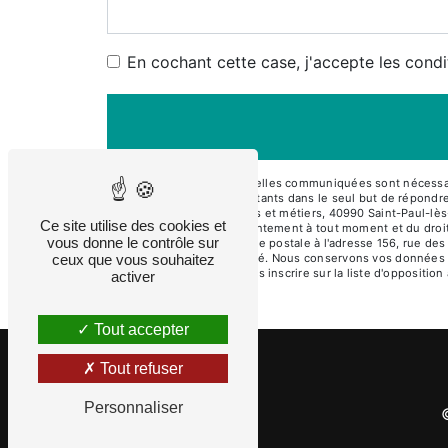
En cochant cette case, j'accepte les condi
** Les données personnelles communiquées sont nécessair
PAULOIS et ses sous-traitants dans le seul but de répon
PAULOIS 156, rue des arts et métiers, 40990 Saint-Paul-lès-
Ce site utilise des cookies et
de retrait de votre consentement à tout moment et du droit
vous donne le contrôle sur
exercer ces droits par voie postale à l'adresse 156, rue des
ceux que vous souhaitez
pourra vous être demandé. Nous conservons vos données pen
Vous avez le droit de vous inscrire sur la liste d'opposit
activer
Tout accepter
Tout refuser
Personnaliser