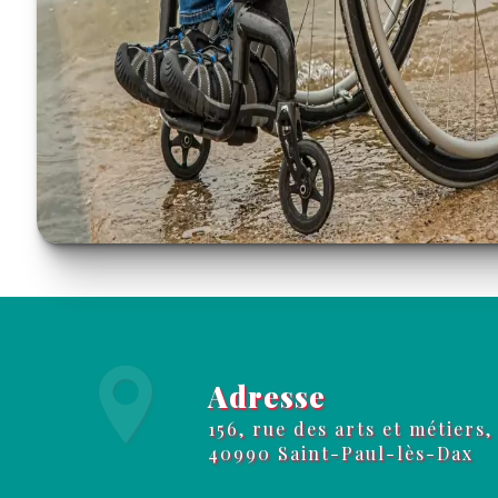
Adresse
156, rue des arts et métiers,
40990 Saint-Paul-lès-Dax