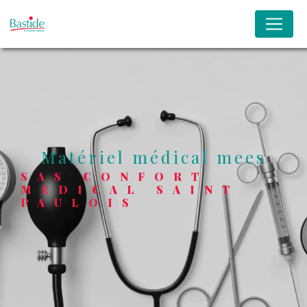
Panneau de gestion des cookies
matériel médical mees
SAS CONFORT
MEDICAL SAINT
PAULOIS