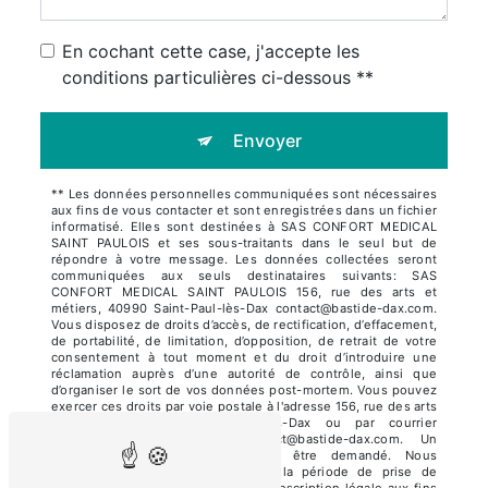
En cochant cette case, j'accepte les
conditions particulières ci-dessous **
Envoyer
** Les données personnelles communiquées sont nécessaires
aux fins de vous contacter et sont enregistrées dans un fichier
informatisé. Elles sont destinées à SAS CONFORT MEDICAL
SAINT PAULOIS et ses sous-traitants dans le seul but de
répondre à votre message. Les données collectées seront
communiquées aux seuls destinataires suivants: SAS
CONFORT MEDICAL SAINT PAULOIS 156, rue des arts et
métiers, 40990 Saint-Paul-lès-Dax contact@bastide-dax.com.
Vous disposez de droits d’accès, de rectification, d’effacement,
de portabilité, de limitation, d’opposition, de retrait de votre
consentement à tout moment et du droit d’introduire une
réclamation auprès d’une autorité de contrôle, ainsi que
d’organiser le sort de vos données post-mortem. Vous pouvez
exercer ces droits par voie postale à l'adresse 156, rue des arts
et métiers, 40990 Saint-Paul-lès-Dax ou par courrier
électronique à l'adresse contact@bastide-dax.com. Un
justificatif d'identité pourra vous être demandé. Nous
conservons vos données pendant la période de prise de